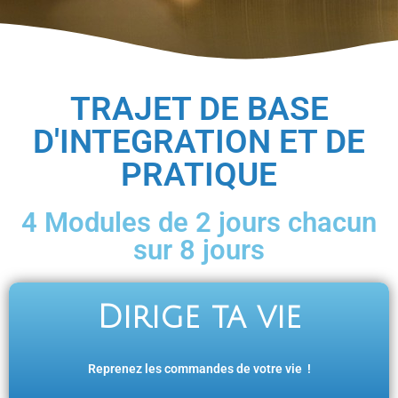
TRAJET DE BASE
D'INTEGRATION ET DE
PRATIQUE
4 Modules de 2 jours chacun
sur 8 jours
Dirige ta vie
Reprenez les commandes de votre vie !