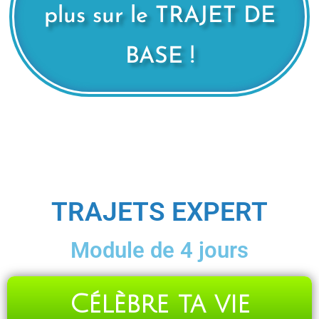
plus sur le TRAJET DE
BASE !
TRAJETS EXPERT
Module de 4 jours
Célèbre ta vie